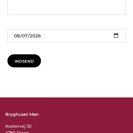
Dags dato
INDSEND
Bryghuset Møn
Kostervej 35
4780 Stege